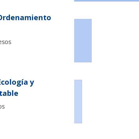
 Ordenamiento
esos
Ecología y
table
os