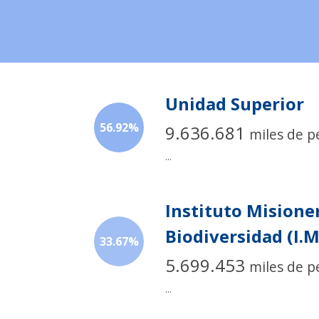
Unidad Superior
56.92%
9.636.681
miles de p
...
Instituto Misione
Biodiversidad (I.M
33.67%
5.699.453
miles de p
...