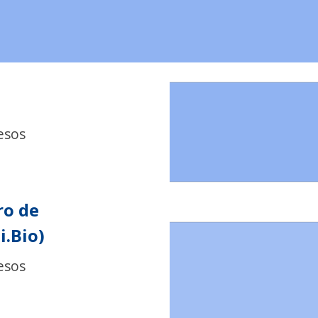
esos
ro de
i.Bio)
esos